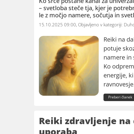
Ko srce postane kanal za univerza
– svetloba steče tja, kjer je potreb
le z močjo namere, sočutja in svetl
15.10.2025 09:00, Objavljeno v kategoriji:
Duho
Reiki na da
potuje skoz
namere in 
Ko odpremo
energije, k
ravnovesje.
Preberi članek
Reiki zdravljenje na
uporaba