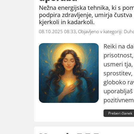
Nežna energijska tehnika, ki s po
podpira zdravljenje, umirja čustva
kjerkoli in kadarkoli.
08.10.2025 08:33, Objavljeno v kategoriji:
Duho
Reiki na da
prisotnost,
usmeri tja,
sprostitev,
globoko ra
uporabljaš
pozitivnem
Preberi članek