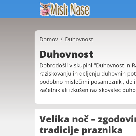
Domov
Duhovnost
Duhovnost
Dobrodošli v skupini "Duhovnost in Raz
raziskovanju in deljenju duhovnih pot
podobno mislečimi posamezniki, delite
začetnik ali izkušen raziskovalec duh
Velika noč – zgodov
tradicije praznika