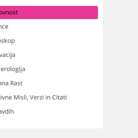
ovnost
nce
oskop
vacija
rologija
na Rast
ivne Misli, Verzi in Citati
avdih