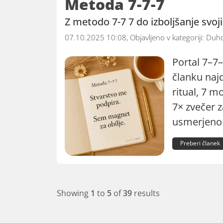
Metoda 7-7-7
Z metodo 7-7 7 do izboljšanje svoji
07.10.2025 10:08, Objavljeno v kategoriji:
Duho
Portal 7–7–
članku najd
ritual, 7 m
7× zvečer z
usmerjeno v
Preberi članek
Showing
1
to
5
of
39
results