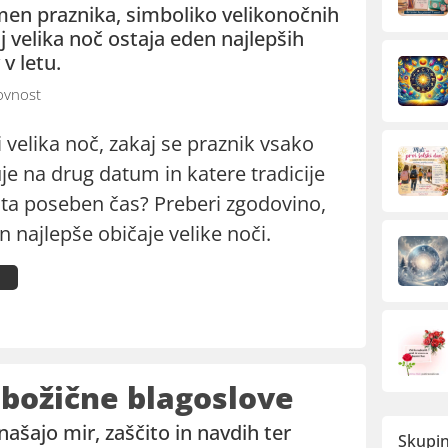
men praznika, simboliko velikonočnih
kaj velika noč ostaja eden najlepših
v letu.
vnost
velika noč, zakaj se praznik vsako
je na drug datum in katere tradicije
 ta poseben čas? Preberi zgodovino,
n najlepše običaje velike noči.
 božične blagoslove
našajo mir, zaščito in navdih ter
Skupin