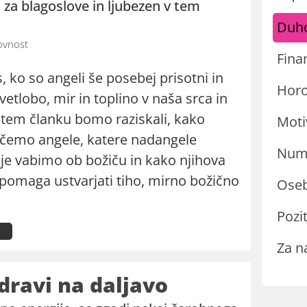
za blagoslove in ljubezen v tem
Duh
vnost
Fina
s, ko so angeli še posebej prisotni in
Hor
vetlobo, mir in toplino v naša srca in
tem članku bomo raziskali, kako
Moti
ičemo angele, katere nadangele
Nume
je vabimo ob božiču in kako njihova
 pomaga ustvarjati tiho, mirno božično
Oseb
Pozit
Za n
zdravi na daljavo