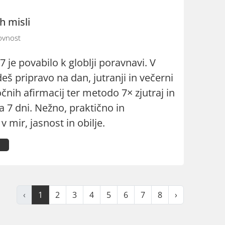
h misli
vnost
7 je povabilo k globlji poravnavi. V
eš pripravo na dan, jutranji in večerni
očnih afirmacij ter metodo 7× zjutraj in
a 7 dni. Nežno, praktično in
 mir, jasnost in obilje.
‹
1
2
3
4
5
6
7
8
›