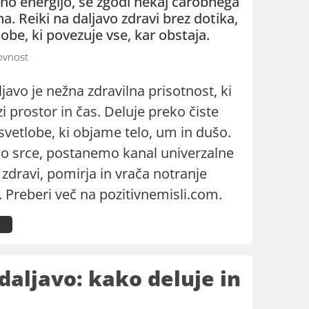
lno energijo, se zgodi nekaj čarobnega
na. Reiki na daljavo zdravi brez dotika,
obe, ki povezuje vse, kar obstaja.
vnost
ljavo je nežna zdravilna prisotnost, ki
i prostor in čas. Deluje preko čiste
svetlobe, ki objame telo, um in dušo.
 srce, postanemo kanal univerzalne
i zdravi, pomirja in vrača notranje
 Preberi več na pozitivnemisli.com.
 daljavo: kako deluje in