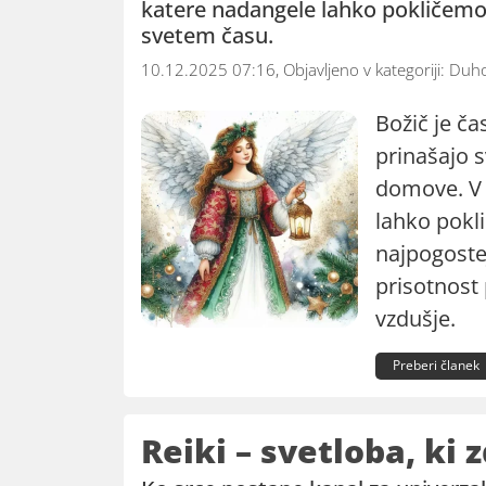
katere nadangele lahko pokličemo 
svetem času.
10.12.2025 07:16, Objavljeno v kategoriji:
Duho
Božič je ča
prinašajo s
domove. V 
lahko pokl
najpogoste
prisotnost
vzdušje.
Preberi članek
Reiki – svetloba, ki 