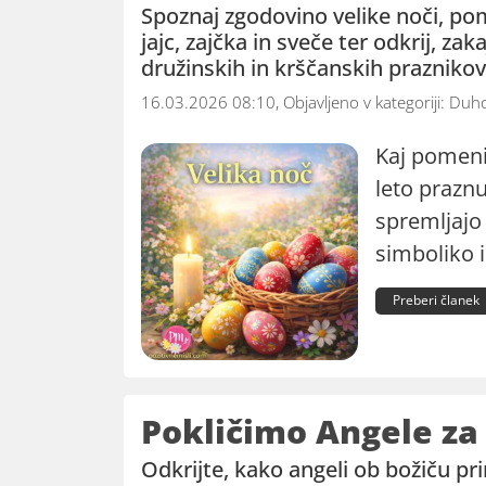
Spoznaj zgodovino velike noči, po
jajc, zajčka in sveče ter odkrij, za
družinskih in krščanskih praznikov 
16.03.2026 08:10, Objavljeno v kategoriji:
Duho
Kaj pomeni 
leto praznu
spremljajo
simboliko i
Preberi članek
Pokličimo Angele za
Odkrijte, kako angeli ob božiču pri