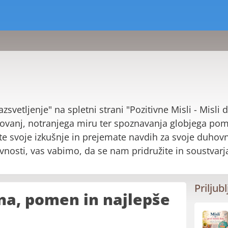
svetljenje" na spletni strani "Pozitivne Misli - Misl
ovanj, notranjega miru ter spoznavanja globjega pome
 svoje izkušnje in prejemate navdih za svoje duhovno
ovnosti, vas vabimo, da se nam pridružite in soustvarj
Priljubl
ina, pomen in najlepše