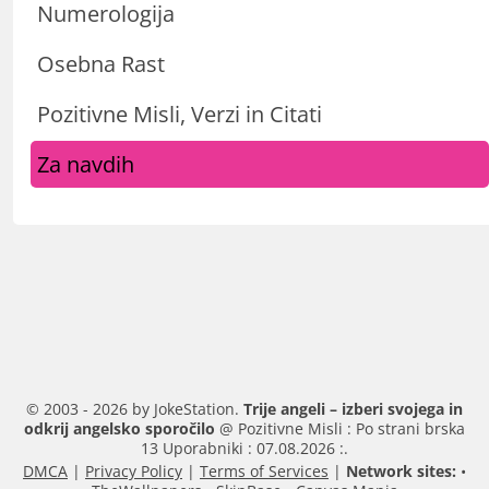
Numerologija
Osebna Rast
Pozitivne Misli, Verzi in Citati
Za navdih
© 2003 - 2026 by JokeStation.
Trije angeli – izberi svojega in
odkrij angelsko sporočilo
@ Pozitivne Misli : Po strani brska
13 Uporabniki : 07.08.2026 :.
DMCA
|
Privacy Policy
|
Terms of Services
|
Network sites:
•