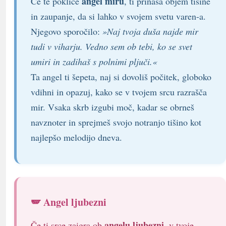
angel miru
Če te pokliče
, ti prinaša objem tišine
in zaupanje, da si lahko v svojem svetu varen-a.
Njegovo sporočilo:
»Naj tvoja duša najde mir
tudi v viharju. Vedno sem ob tebi, ko se svet
umiri in zadihaš s polnimi pljuči.«
Ta angel ti šepeta, naj si dovoliš počitek, globoko
vdihni in opazuj, kako se v tvojem srcu razrašča
mir. Vsaka skrb izgubi moč, kadar se obrneš
navznoter in sprejmeš svojo notranjo tišino kot
najlepšo melodijo dneva.
🪽 Angel ljubezni
angelu ljubezni
Če ti srce zaigra ob
, v tvoje