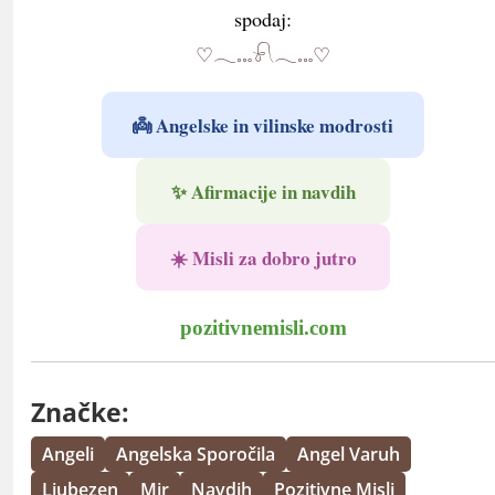
spodaj:
♡𓂃𓏧𓍯𓂃𓏧♡
👼 Angelske in vilinske modrosti
✨ Afirmacije in navdih
☀️ Misli za dobro jutro
pozitivnemisli.com
Značke:
Angeli
Angelska Sporočila
Angel Varuh
Ljubezen
Mir
Navdih
Pozitivne Misli