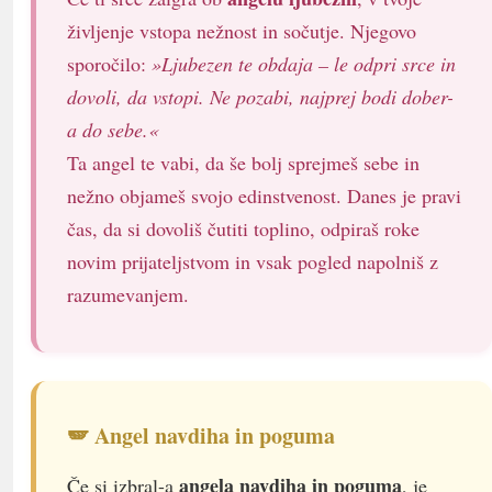
življenje vstopa nežnost in sočutje. Njegovo
sporočilo:
»Ljubezen te obdaja – le odpri srce in
dovoli, da vstopi. Ne pozabi, najprej bodi dober-
a do sebe.«
Ta angel te vabi, da še bolj sprejmeš sebe in
nežno objameš svojo edinstvenost. Danes je pravi
čas, da si dovoliš čutiti toplino, odpiraš roke
novim prijateljstvom in vsak pogled napolniš z
razumevanjem.
🪽 Angel navdiha in poguma
angela navdiha in poguma
Če si izbral-a
, je