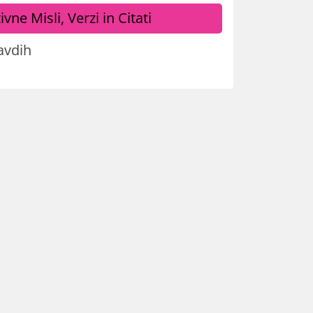
ivne Misli, Verzi in Citati
avdih