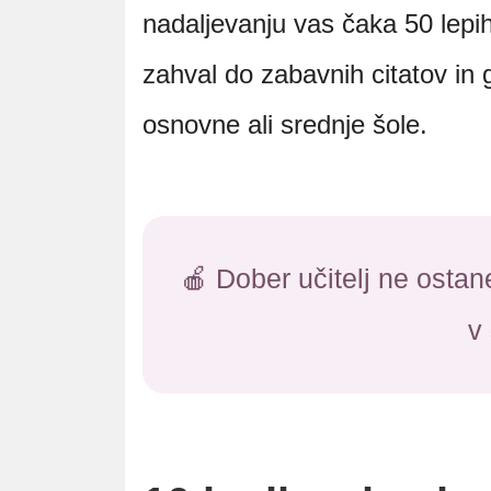
nadaljevanju vas čaka 50 lepih
zahval do zabavnih citatov in g
osnovne ali srednje šole.
🍎 Dober učitelj ne ost
v 