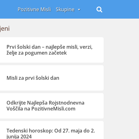
Pozitivne Misli
Skupine
jeni
Prvi šolski dan – najlepše misli, verzi,
želje za pogumen začetek
Misli za prvi šolski dan
Odkrijte Najlepša Rojstnodnevna
Voščila na PozitivneMisli.com
Tedenski horoskop: Od 27. maja do 2.
junija 2024