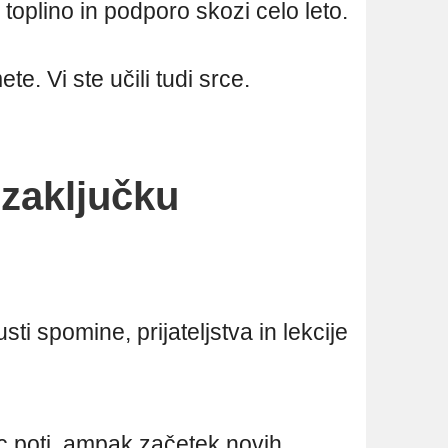
oplino in podporo skozi celo leto.
te. Vi ste učili tudi srce.
 zaključku
ti spomine, prijateljstva in lekcije
c poti, ampak začetek novih