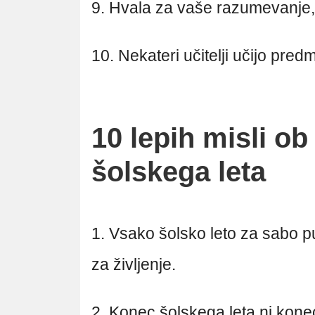
9. Hvala za vaše razumevanje, t
10. Nekateri učitelji učijo predme
10 lepih misli ob
šolskega leta
1. Vsako šolsko leto za sabo pus
za življenje.
2. Konec šolskega leta ni kone