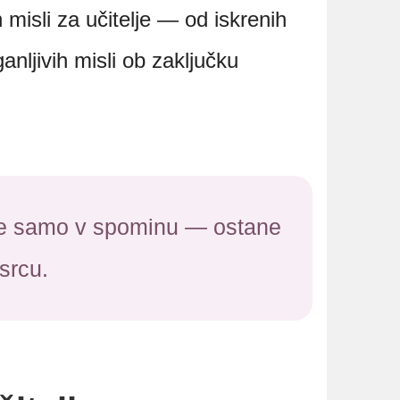
 misli za učitelje — od iskrenih
anljivih misli ob zaključku
ane samo v spominu — ostane
srcu.