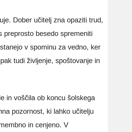
uje. Dober učitelj zna opaziti trud,
 s preprosto besedo spremeniti
 ostanejo v spominu za vedno, ker
ak tudi življenje, spoštovanje in
le in voščila ob koncu šolskega
a pozornost, ki lahko učitelju
omembno in cenjeno. V