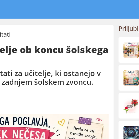
Priljubl
itati
itelje ob koncu šolskega
tati za učitelje, ki ostanejo v
o zadnjem šolskem zvoncu.