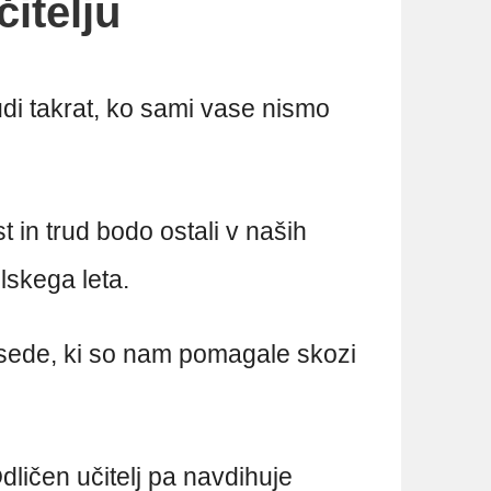
čitelju
tudi takrat, ko sami vase nismo
st in trud bodo ostali v naših
lskega leta.
sede, ki so nam pomagale skozi
dličen učitelj pa navdihuje