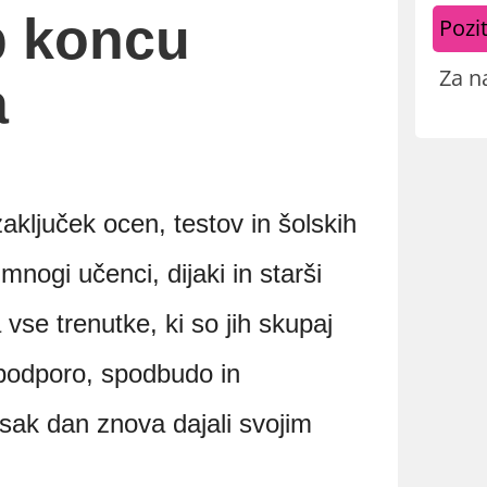
ob koncu
Pozit
Za n
a
ključek ocen, testov in šolskih
mnogi učenci, dijaki in starši
 vse trenutke, ki so jih skupaj
, podporo, spodbudo in
i vsak dan znova dajali svojim