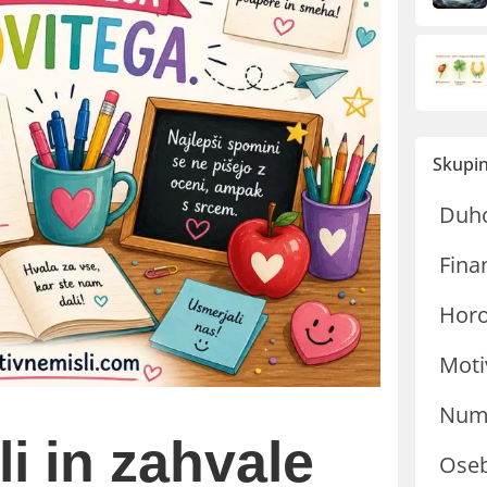
Skupin
Duh
Fina
Hor
Moti
Nume
i in zahvale
Oseb