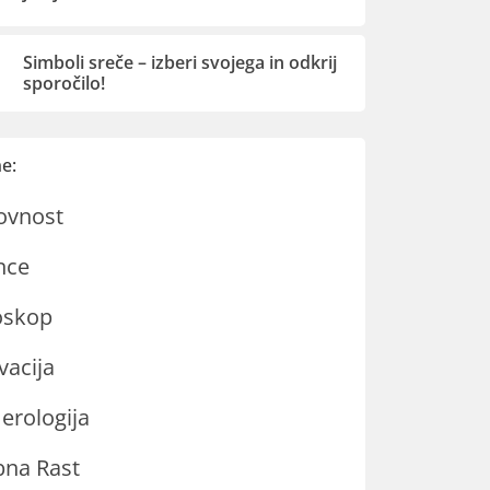
Simboli sreče – izberi svojega in odkrij
sporočilo!
e:
ovnost
nce
oskop
vacija
rologija
na Rast